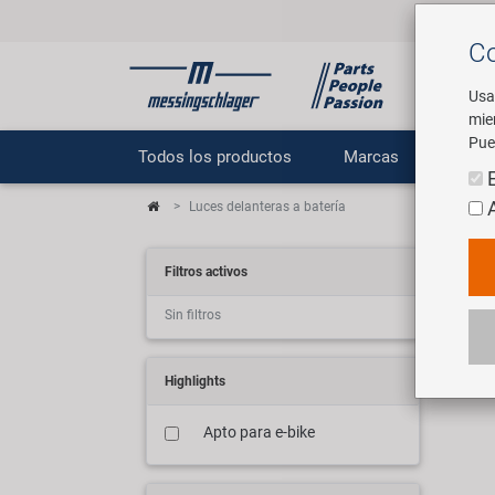
Co
Usa
mie
Pue
Todos los productos
Marcas
E
Luces delanteras a batería
Bat
Filtros activos
Sin filtros
20 a
Highlights
Apto para e-bike