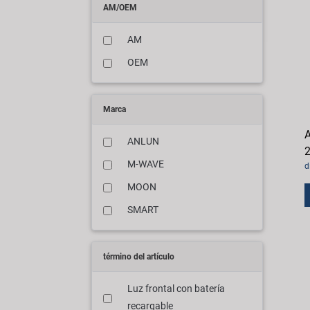
AM/OEM
AM
OEM
Marca
A
ANLUN
2
M-WAVE
d
MOON
SMART
término del artículo
Luz frontal con batería
recargable