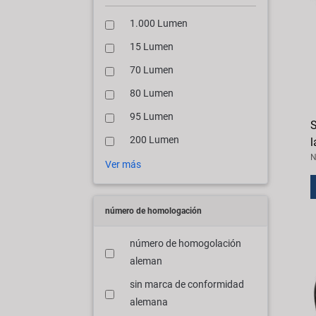
1.000 Lumen
15 Lumen
70 Lumen
80 Lumen
95 Lumen
S
200 Lumen
l
N
Ver más
número de homologación
número de homogolación
aleman
sin marca de conformidad
alemana