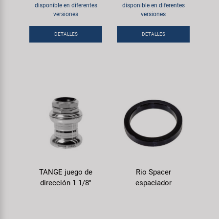
Transporte y Aparcamiento
disponible en diferentes
disponible en diferentes
Super B
versiones
versiones
Trail-Gator
DETALLES
DETALLES
Velo
Todas las marcas
TANGE juego de
Rio Spacer
dirección 1 1/8"
espaciador