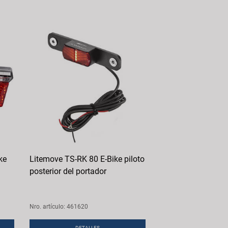
ke
Litemove TS-RK 80 E-Bike piloto
posterior del portador
Nro. artículo: 461620
DETALLES