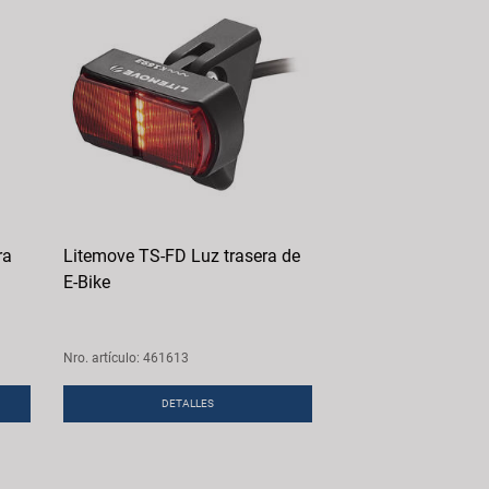
ra
Litemove TS-FD Luz trasera de
E-Bike
Nro. artículo: 461613
DETALLES