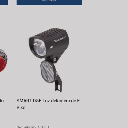
to
SMART D&E Luz delantera de E-
Bike
Nro. artículo: 461651