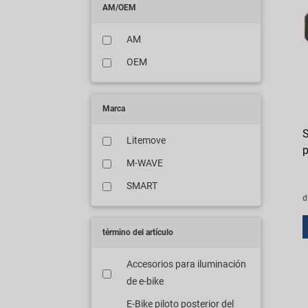
AM/OEM
AM
OEM
Marca
S
Litemove
p
M-WAVE
SMART
d
término del artículo
Accesorios para iluminación
de e-bike
E-Bike piloto posterior del