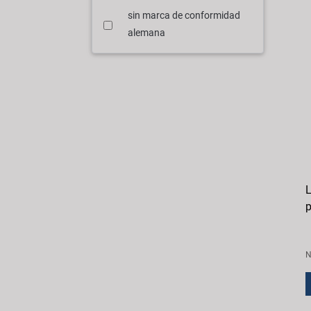
sin marca de conformidad
alemana
L
p
N