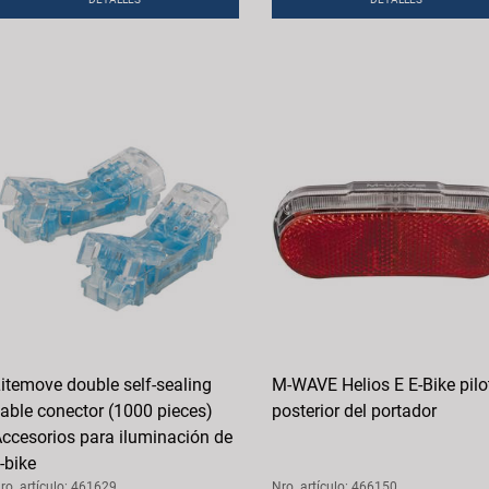
itemove double self-sealing
M-WAVE Helios E E-Bike pilo
able conector (1000 pieces)
posterior del portador
ccesorios para iluminación de
-bike
ro. artículo: 461629
Nro. artículo: 466150