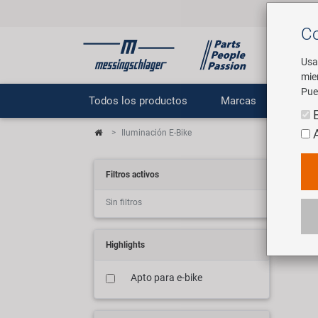
Co
Usa
mie
Pue
Todos los productos
Marcas
E
Iluminación E-Bike
E-B
Filtros activos
Sin filtros
29 a
Highlights
Apto para e-bike