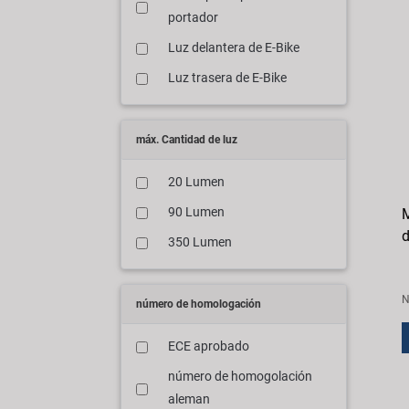
portador
Luz delantera de E-Bike
Luz trasera de E-Bike
máx. Cantidad de luz
20 Lumen
90 Lumen
M
d
350 Lumen
N
número de homologación
ECE aprobado
número de homogolación
aleman