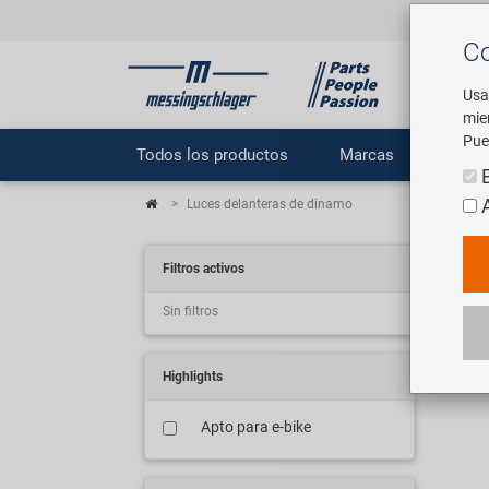
Co
Usa
mie
Pue
Todos los productos
Marcas
E
Luces delanteras de dinamo
Dyn
Filtros activos
Sin filtros
6 ar
Highlights
Apto para e-bike