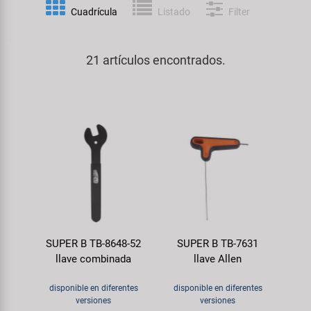
Espejos
Frenos
PartFinder
Cuadrícula
Listado
Filter
Personalización
KUJO
Guardabarros y Protección del
Grips
Productos Cuidado / Reparación
Cuadro
21 artículos encontrados.
Litemove
Horquillas
Soportes Montaje / Equipamiento
Iluminación
M-Wave
de Taller
Manillares y Potencias
Portaequipajes
Moon
equipamiento-tienda
Neumáticos de Bicicleta
Remolques
Novatec
Pedales
Rodillos de Entrenamiento
Samox
Ruedas
Ropa y Cascos
SUPER B TB-8648-52
SUPER B TB-7631
Smart
llave combinada
llave Allen
Sillines
Timbres
SRAM/RockShox
disponible en diferentes
disponible en diferentes
Tijas de Sillín
versiones
versiones