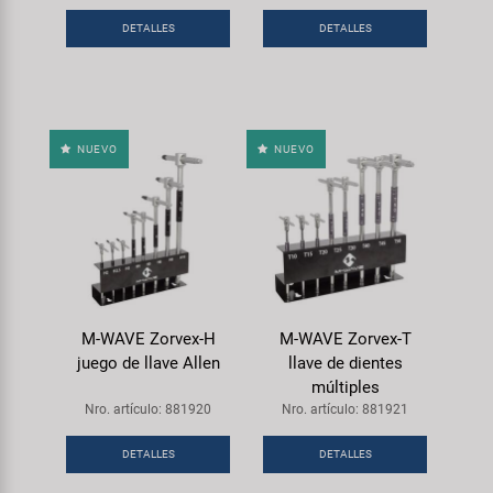
Transporte y Aparcamiento
Super B
DETALLES
DETALLES
Trail-Gator
Velo
NUEVO
NUEVO
Todas las marcas
M-WAVE Zorvex-H
M-WAVE Zorvex-T
juego de llave Allen
llave de dientes
múltiples
Nro. artículo: 881920
Nro. artículo: 881921
DETALLES
DETALLES