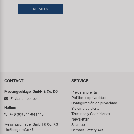
Transporte y Aparcamiento
Super B
DETALLES
Trail-Gator
Velo
Todas las marcas
CONTACT
SERVICE
Messingschlager GmbH & Co. KG
Pie de Imprenta
Política de privacidad
Enviar un correo
Configuración de privacidad
Hotline
Sistema de alerta
Términos y Condiciones
+49 (0)9544/944445
Newsletter
Messingschlager GmbH & Co. KG
Sitemap
Haßbergstraße 45
German Battery Act