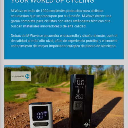
YOUR WORLD OF CYCLING
M-Wave es más de 1000 excelentes productos para ciclistas
entusiastas que se preocupan por su función. M-Wave ofrece una
gama completa para ciclistas con altos estándares técnicos que
buscan materiales innovadores y de alta calidad.
Detrás de M-Wave se encuentra el desarrollo y diseño alemán, control
de calidad al más alto nivel, años de experiencia práctica y el enorme
conocimiento del mayor importador europeo de piezas de bicicletas.