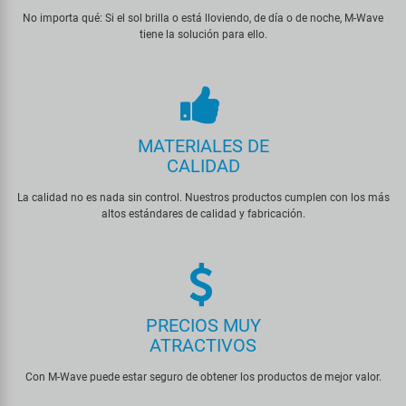
Transporte y Aparcamiento
Super B
No importa qué: Si el sol brilla o está lloviendo, de día o de noche, M-Wave
tiene la solución para ello.
Trail-Gator
Velo
MATERIALES DE
Todas las marcas
CALIDAD
La calidad no es nada sin control. Nuestros productos cumplen con los más
altos estándares de calidad y fabricación.
PRECIOS MUY
ATRACTIVOS
Con M-Wave puede estar seguro de obtener los productos de mejor valor.