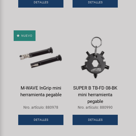
Transporte y Aparcamiento
DETALLES
DETALLES
Super B
Trail-Gator
NUEVO
Velo
Todas las marcas
M-WAVE InGrip mini
SUPER B TB-FD 08-BK
herramienta pegable
mini herramienta
pegable
Nro. artículo: 880978
Nro. artículo: 880990
DETALLES
DETALLES