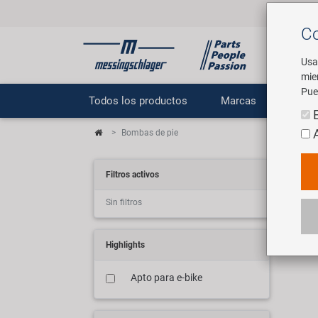
Co
Usa
mie
Pue
Todos los productos
Marcas
E
Bombas de pie
Tr
Filtros activos
Sin filtros
1 ar
Highlights
Apto para e-bike