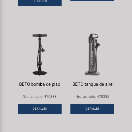
Transporte y Aparcamiento
DETALLES
Super B
Trail-Gator
Velo
Todas las marcas
BETO bomba de piso
BETO tanque de aire
Nro. artículo: 470338
Nro. artículo: 470336
DETALLES
DETALLES