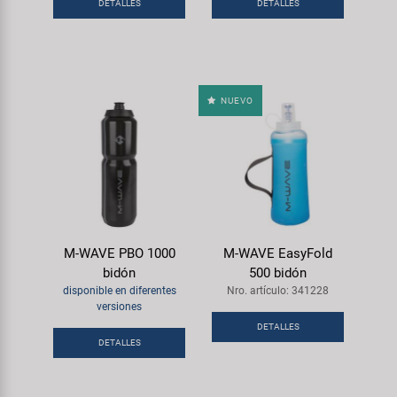
Transporte y Aparcamiento
DETALLES
DETALLES
Super B
Trail-Gator
NUEVO
Velo
Todas las marcas
M-WAVE PBO 1000
M-WAVE EasyFold
bidón
500 bidón
disponible en diferentes
Nro. artículo: 341228
versiones
DETALLES
DETALLES