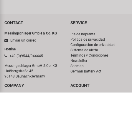
CONTACT
SERVICE
Messingschlager GmbH & Co. KG
Pie de Imprenta
Política de privacidad
Enviar un correo
Configuración de privacidad
Hotline
Sistema de alerta
Términos y Condiciones
+49 (0)9544/944445
Newsletter
Messingschlager GmbH & Co. KG
Sitemap
Haßbergstraße 45
German Battery Act
96148 Baunach-Germany
COMPANY
ACCOUNT
Sobre nosotros
Login
Visita Virtual
DISCOVER
Historia
Concept Bike-Café
Nuestro Team
Carrera
Conciencia ambiental