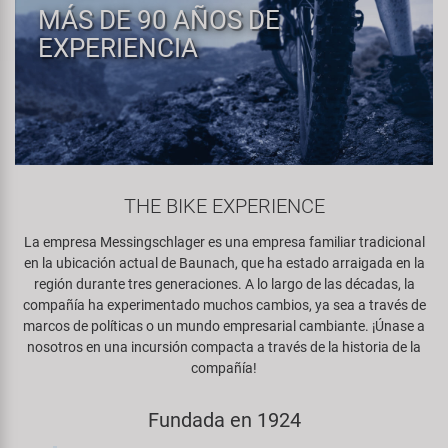
Espejos
Frenos
MÁS DE 90 AÑOS DE
PartFinder
Personalización
KUJO
EXPERIENCIA
Guardabarros y Protección del
Grips
Productos Cuidado / Reparación
Cuadro
Litemove
Horquillas
Soportes Montaje / Equipamiento
Iluminación
M-Wave
de Taller
Manillares y Potencias
Portaequipajes
Moon
THE BIKE EXPERIENCE
equipamiento-tienda
Neumáticos de Bicicleta
Remolques
La empresa Messingschlager es una empresa familiar tradicional
Novatec
en la ubicación actual de Baunach, que ha estado arraigada en la
Pedales
región durante tres generaciones. A lo largo de las décadas, la
Rodillos de Entrenamiento
Samox
compañía ha experimentado muchos cambios, ya sea a través de
Ruedas
marcos de políticas o un mundo empresarial cambiante. ¡Únase a
Ropa y Cascos
nosotros en una incursión compacta a través de la historia de la
Smart
compañía!
Sillines
Timbres
SRAM/RockShox
Fundada en 1924
Tijas de Sillín