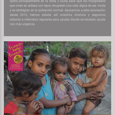
opera principalmente en la India y lucha para que los marginados
que viven en aldeas con lepra recuperen una vida digna de ser vivida
y se reintegren en la población normal. Apoyamos a esta asociación
desde 2012, hemos estado allí nosotros mismos y seguimos
estando a intervalos regulares para ayudar donde se necesita ayuda
con más urgencia.