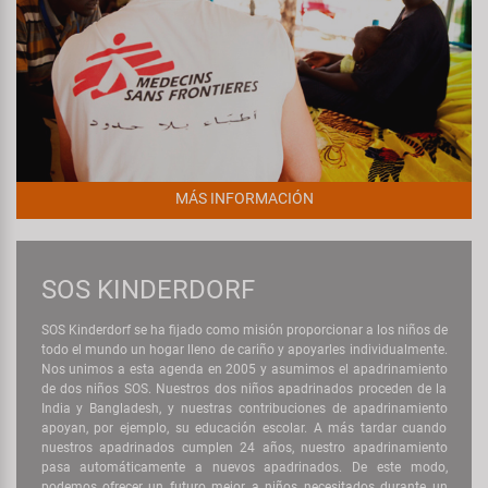
MÁS INFORMACIÓN
SOS KINDERDORF
SOS Kinderdorf se ha fijado como misión proporcionar a los niños de
todo el mundo un hogar lleno de cariño y apoyarles individualmente.
Nos unimos a esta agenda en 2005 y asumimos el apadrinamiento
de dos niños SOS. Nuestros dos niños apadrinados proceden de la
India y Bangladesh, y nuestras contribuciones de apadrinamiento
apoyan, por ejemplo, su educación escolar. A más tardar cuando
nuestros apadrinados cumplen 24 años, nuestro apadrinamiento
pasa automáticamente a nuevos apadrinados. De este modo,
podemos ofrecer un futuro mejor a niños necesitados durante un