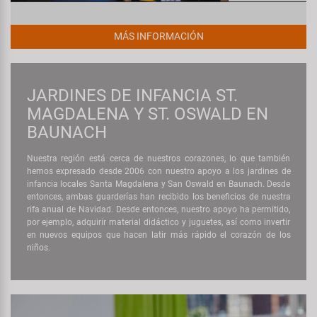
MÁS INFORMACIÓN
JARDINES DE INFANCIA ST.
MAGDALENA Y ST. OSWALD EN
BAUNACH
Nuestra región está cerca de nuestros corazones, lo que también
hemos expresado desde 2006 con nuestro apoyo a los jardines de
infancia locales Santa Magdalena y San Oswald en Baunach. Desde
entonces, ambas guarderías han recibido los beneficios de nuestra
rifa anual de Navidad. Desde entonces, nuestro apoyo ha permitido,
por ejemplo, adquirir material didáctico y juguetes, así como invertir
en nuevos equipos que hacen latir más rápido el corazón de los
niños.