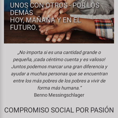
Espejos
Frenos
UNOS CON OTROS - POR LOS
PartFinder
Personalización
KUJO
DEMÁS
Guardabarros y Protección del
Grips
HOY, MAÑANA Y EN EL
Productos Cuidado / Reparación
Cuadro
Litemove
FUTURO.
Horquillas
Soportes Montaje / Equipamiento
Iluminación
M-Wave
de Taller
Manillares y Potencias
Portaequipajes
„No importa si es una cantidad grande o
Moon
equipamiento-tienda
Neumáticos de Bicicleta
pequeña, ¡cada céntimo cuenta y es valioso!
Remolques
Juntos podemos marcar una gran diferencia y
Novatec
Pedales
ayudar a muchas personas que se encuentran
Rodillos de Entrenamiento
Samox
entre los más pobres de los pobres a vivir de
Ruedas
forma más humana.“
Ropa y Cascos
Smart
Benno Messingschlager
Sillines
Timbres
SRAM/RockShox
COMPROMISO SOCIAL POR PASIÓN
Tijas de Sillín