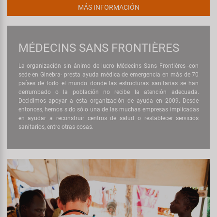
MÁS INFORMACIÓN
MÉDECINS SANS FRONTIÈRES
La organización sin ánimo de lucro Médecins Sans Frontières -con
sede en Ginebra- presta ayuda médica de emergencia en más de 70
países de todo el mundo donde las estructuras sanitarias se han
derrumbado o la población no recibe la atención adecuada.
Decidimos apoyar a esta organización de ayuda en 2009. Desde
entonces, hemos sido sólo una de las muchas empresas implicadas
en ayudar a reconstruir centros de salud o restablecer servicios
sanitarios, entre otras cosas.