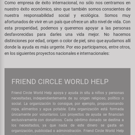
Transporte y Aparcamiento
Como empresa de éxito internacional, no sólo nos centramos en
Super B
nuestro éxito económico, sino que también somos conscientes de
nuestra responsabilidad social y ecológica. Somos muy
Trail-Gator
afortunados de vivir en un país que ofrece un alto nivel de vida. Con
esta prosperidad, podemos y queremos apoyar a las personas
desfavorecidas para darles una vida mejor. No hacemos
Velo
distinciones por edad, origen o color de piel, sino que ayudamos allí
donde la ayuda es más urgente. Por eso participamos, entre otros,
Todas las marcas
en los siguientes proyectos nacionales e internacionales:
FRIEND CIRCLE WORLD HELP
Friend Circle World Help apoya y ayuda in situ a niños y personas
necesitadas, independientemente de su origen religioso, político o
social. La organización lo consigue, por ejemplo, proporcionando
ropa, alimentos y agua potable. Esta organización está formada
únicamente por voluntarios. Los proyectos de ayuda se financian
exclusivamente con donativos. Cada céntimo donado se destina a
los necesitados, ya que nada de este dinero se gasta en
organización, publicidad o administración. Friend Circle World Help