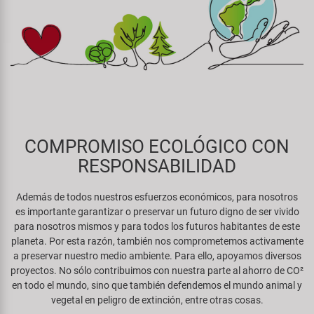
Espejos
Frenos
PartFinder
Personalización
KUJO
Guardabarros y Protección del
Grips
Productos Cuidado / Reparación
Cuadro
Litemove
Horquillas
Soportes Montaje / Equipamiento
Iluminación
M-Wave
de Taller
Manillares y Potencias
Portaequipajes
Moon
COMPROMISO ECOLÓGICO CON
equipamiento-tienda
Neumáticos de Bicicleta
RESPONSABILIDAD
Remolques
Novatec
Pedales
Además de todos nuestros esfuerzos económicos, para nosotros
Rodillos de Entrenamiento
es importante garantizar o preservar un futuro digno de ser vivido
Samox
para nosotros mismos y para todos los futuros habitantes de este
Ruedas
planeta. Por esta razón, también nos comprometemos activamente
Ropa y Cascos
Smart
a preservar nuestro medio ambiente. Para ello, apoyamos diversos
Sillines
proyectos. No sólo contribuimos con nuestra parte al ahorro de CO²
Timbres
en todo el mundo, sino que también defendemos el mundo animal y
SRAM/RockShox
vegetal en peligro de extinción, entre otras cosas.
Tijas de Sillín