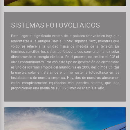
SISTEMAS FOTOVOLTAICOS
Para llegar al significado exacto de la palabra fotovoltaico hay que
remontarse a la antigua Grecia. "Foto" significa "luz", mientras que
voltio se refiere a la unidad física de medida de la tensión. En
términos sencillos, los sistemas fotovoltaicos convierten la luz solar
directamente en energía eléctrica. En el proceso, no emiten ni CO² ni
otros contaminantes. Por eso este tipo de generación de electricidad
es uno de los más limpios del mundo. Ya en 2006 decidimos utilizar
la energía solar e instalamos el primer sistema fotovoltaico en las
instalaciones de nuestra empresa. Hoy, dos de nuestros almacenes
están completamente equipados con paneles solares, que nos
proporcionan una media de 100.325 kWh de energía al año.