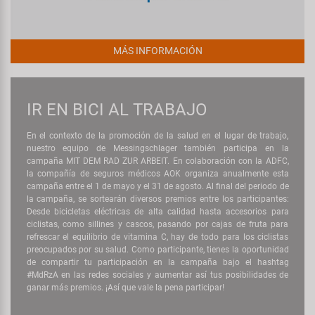
MÁS INFORMACIÓN
IR EN BICI AL TRABAJO
En el contexto de la promoción de la salud en el lugar de trabajo,
nuestro equipo de Messingschlager también participa en la
campaña MIT DEM RAD ZUR ARBEIT. En colaboración con la ADFC,
la compañía de seguros médicos AOK organiza anualmente esta
campaña entre el 1 de mayo y el 31 de agosto. Al final del periodo de
la campaña, se sortearán diversos premios entre los participantes:
Desde bicicletas eléctricas de alta calidad hasta accesorios para
ciclistas, como sillines y cascos, pasando por cajas de fruta para
refrescar el equilibrio de vitamina C, hay de todo para los ciclistas
preocupados por su salud. Como participante, tienes la oportunidad
de compartir tu participación en la campaña bajo el hashtag
#MdRzA en las redes sociales y aumentar así tus posibilidades de
ganar más premios. ¡Así que vale la pena participar!