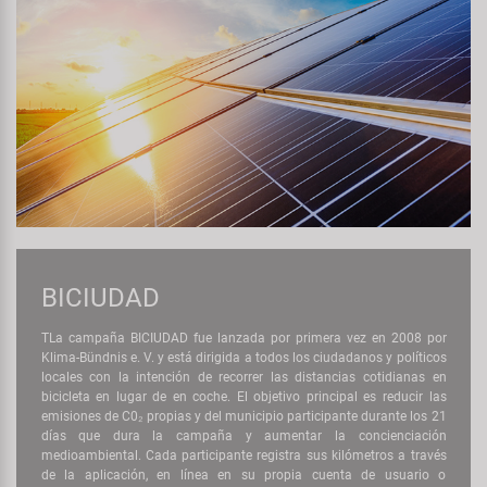
BICIUDAD
TLa campaña BICIUDAD fue lanzada por primera vez en 2008 por
Klima-Bündnis e. V. y está dirigida a todos los ciudadanos y políticos
locales con la intención de recorrer las distancias cotidianas en
bicicleta en lugar de en coche. El objetivo principal es reducir las
emisiones de C0₂ propias y del municipio participante durante los 21
días que dura la campaña y aumentar la concienciación
medioambiental. Cada participante registra sus kilómetros a través
de la aplicación, en línea en su propia cuenta de usuario o