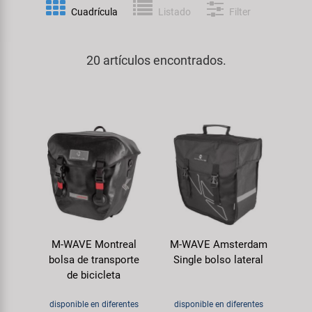
Espejos
Frenos
PartFinder
Cuadrícula
Listado
Filter
Personalización
KUJO
Guardabarros y Protección del
Grips
Productos Cuidado / Reparación
Cuadro
20 artículos encontrados.
Litemove
Horquillas
Soportes Montaje / Equipamiento
Iluminación
M-Wave
de Taller
Manillares y Potencias
Portaequipajes
Moon
equipamiento-tienda
Neumáticos de Bicicleta
Remolques
Novatec
Pedales
Rodillos de Entrenamiento
Samox
Ruedas
Ropa y Cascos
M-WAVE Montreal
M-WAVE Amsterdam
Smart
bolsa de transporte
Single bolso lateral
Sillines
de bicicleta
Timbres
SRAM/RockShox
Tijas de Sillín
disponible en diferentes
disponible en diferentes