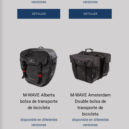
Transporte y Aparcamiento
versiones
versiones
Super B
DETALLES
DETALLES
Trail-Gator
Velo
Todas las marcas
M-WAVE Alberta
M-WAVE Amsterdam
bolsa de transporte
Double bolsa de
de bicicleta
transporte de
bicicleta
disponible en diferentes
disponible en diferentes
versiones
versiones