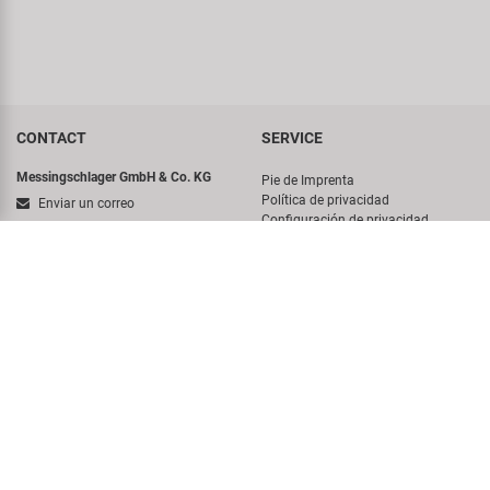
CONTACT
SERVICE
Messingschlager GmbH & Co. KG
Pie de Imprenta
Política de privacidad
Enviar un correo
Configuración de privacidad
Hotline
Sistema de alerta
Términos y Condiciones
+49 (0)9544/944445
Newsletter
Messingschlager GmbH & Co. KG
Sitemap
Haßbergstraße 45
German Battery Act
96148 Baunach-Germany
COMPANY
ACCOUNT
Sobre nosotros
Login
Visita Virtual
DISCOVER
Historia
Concept Bike-Café