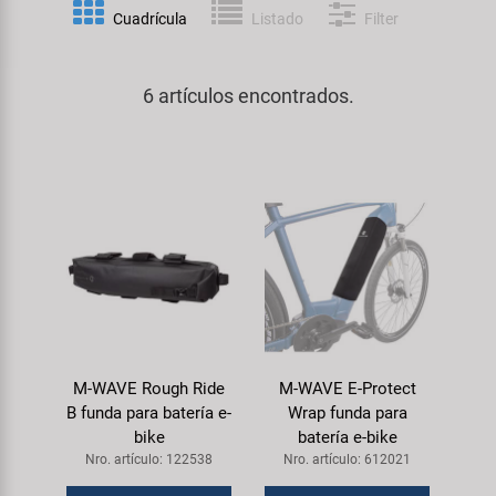
Espejos
Frenos
PartFinder
Cuadrícula
Listado
Filter
Personalización
KUJO
Guardabarros y Protección del
Grips
Productos Cuidado / Reparación
Cuadro
6 artículos encontrados.
Litemove
Horquillas
Soportes Montaje / Equipamiento
Iluminación
M-Wave
de Taller
Manillares y Potencias
Portaequipajes
Moon
equipamiento-tienda
Neumáticos de Bicicleta
Remolques
Novatec
Pedales
Rodillos de Entrenamiento
Samox
Ruedas
Ropa y Cascos
M-WAVE Rough Ride
M-WAVE E-Protect
Smart
B funda para batería e-
Wrap funda para
Sillines
bike
batería e-bike
Timbres
SRAM/RockShox
Nro. artículo: 122538
Nro. artículo: 612021
Tijas de Sillín