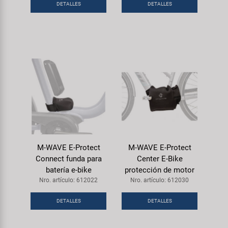
Transporte y Aparcamiento
DETALLES
DETALLES
Super B
Trail-Gator
Velo
Todas las marcas
M-WAVE E-Protect
M-WAVE E-Protect
Connect funda para
Center E-Bike
batería e-bike
protección de motor
Nro. artículo: 612022
Nro. artículo: 612030
DETALLES
DETALLES