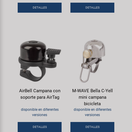
Transporte y Aparcamiento
Super B
DETALLES
DETALLES
Trail-Gator
Velo
Todas las marcas
AirBell Campana con
M-WAVE Bella C-Yell
soporte para AirTag
mini campana
bicicleta
disponible en diferentes
disponible en diferentes
versiones
versiones
DETALLES
DETALLES