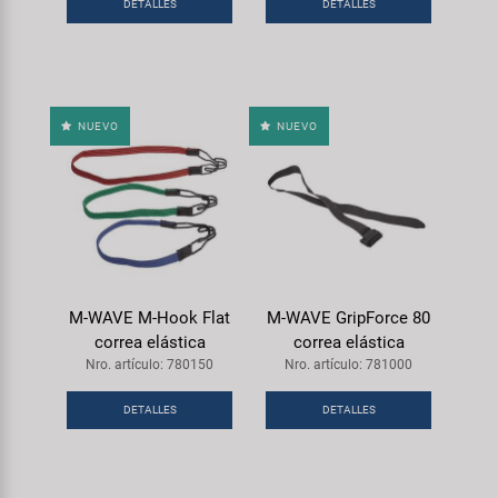
Transporte y Aparcamiento
DETALLES
DETALLES
Super B
Trail-Gator
NUEVO
NUEVO
Velo
Todas las marcas
M-WAVE M-Hook Flat
M-WAVE GripForce 80
correa elástica
correa elástica
Nro. artículo: 780150
Nro. artículo: 781000
DETALLES
DETALLES