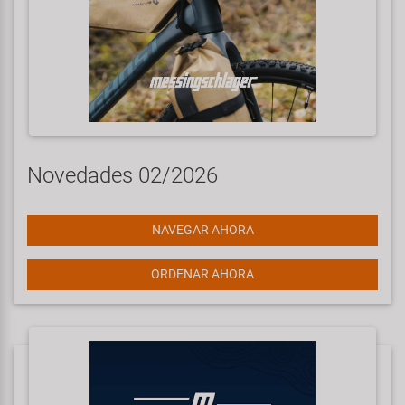
Transporte y Aparcamiento
Super B
Trail-Gator
Velo
Todas las marcas
Novedades 02/2026
NAVEGAR AHORA
ORDENAR AHORA