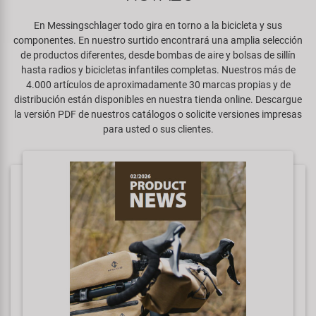
Espejos
Frenos
PartFinder
Personalización
En Messingschlager todo gira en torno a la bicicleta y sus
KUJO
componentes. En nuestro surtido encontrará una amplia selección
Guardabarros y Protección del
Grips
de productos diferentes, desde bombas de aire y bolsas de sillín
Productos Cuidado / Reparación
Cuadro
Litemove
hasta radios y bicicletas infantiles completas. Nuestros más de
Horquillas
4.000 artículos de aproximadamente 30 marcas propias y de
Soportes Montaje / Equipamiento
Iluminación
distribución están disponibles en nuestra tienda online. Descargue
M-Wave
de Taller
la versión PDF de nuestros catálogos o solicite versiones impresas
Manillares y Potencias
para usted o sus clientes.
Portaequipajes
Moon
equipamiento-tienda
Neumáticos de Bicicleta
Remolques
Novatec
Pedales
Rodillos de Entrenamiento
Samox
Ruedas
Ropa y Cascos
Smart
Sillines
Timbres
SRAM/RockShox
Tijas de Sillín