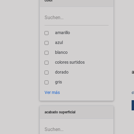
color
amarillo
azul
blanco
colores surtidos
a
dorado
gris
Ver más
d
acabado superficial