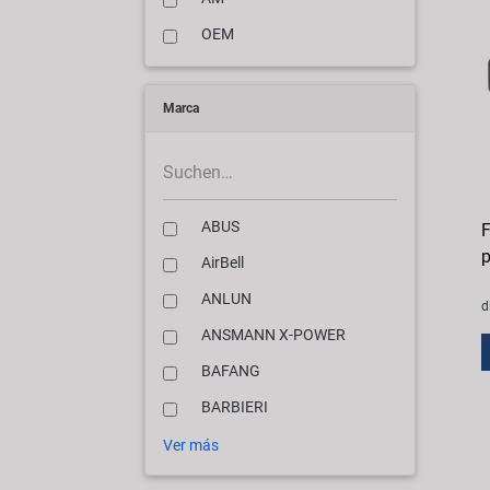
OEM
Marca
ABUS
F
p
AirBell
ANLUN
d
ANSMANN X-POWER
BAFANG
BARBIERI
Ver más