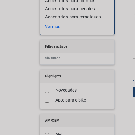
Accesorios para bombas
Accesorios para pedales
Accesorios para remolques
Ver más
Filtros activos
F
Sin filtros
Highlights
d
Novedades
Apto para e-bike
AM/OEM
AM