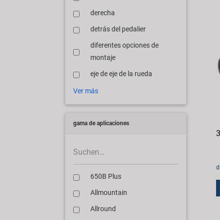
derecha
detrás del pedalier
diferentes opciones de
montaje
eje de eje de la rueda
Ver más
gama de aplicaciones
3
d
650B Plus
Allmountain
Allround