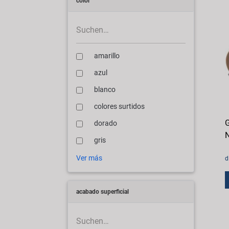
color
amarillo
azul
blanco
colores surtidos
G
dorado
N
gris
Ver más
d
acabado superficial