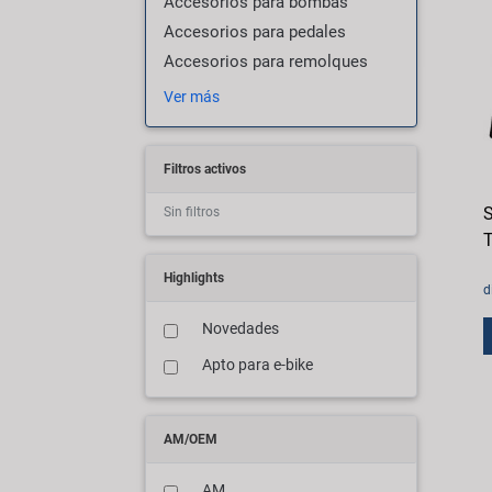
Accesorios para bombas
Accesorios para pedales
Accesorios para remolques
Ver más
Filtros activos
Sin filtros
T
Highlights
d
Novedades
Apto para e-bike
AM/OEM
AM