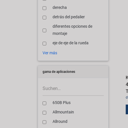
derecha
detrás del pedalier
diferentes opciones de
montaje
eje de eje de la rueda
Ver más
gama de aplicaciones
K
4
T
d
650B Plus
Allmountain
Allround