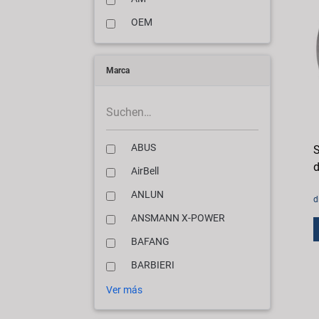
OEM
Marca
ABUS
S
d
AirBell
ANLUN
d
ANSMANN X-POWER
BAFANG
BARBIERI
Ver más