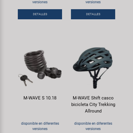
Transporte y Aparcamiento
versiones
versiones
Super B
DETALLES
DETALLES
Trail-Gator
Velo
Todas las marcas
M-WAVE S 10.18
M-WAVE Shift casco
bicicleta City Trekking
Allround
disponible en diferentes
disponible en diferentes
versiones
versiones