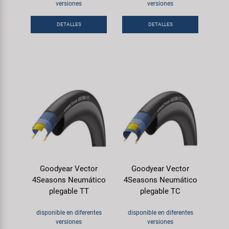
Transporte y Aparcamiento
versiones
versiones
Super B
DETALLES
DETALLES
Trail-Gator
Velo
Todas las marcas
Goodyear Vector
Goodyear Vector
4Seasons Neumático
4Seasons Neumático
plegable TT
plegable TC
disponible en diferentes
disponible en diferentes
versiones
versiones