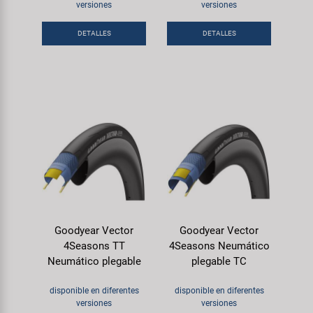
Transporte y Aparcamiento
versiones
versiones
Super B
DETALLES
DETALLES
Trail-Gator
Velo
Todas las marcas
Goodyear Vector
Goodyear Vector
4Seasons TT
4Seasons Neumático
Neumático plegable
plegable TC
disponible en diferentes
disponible en diferentes
versiones
versiones