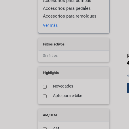
Accesorios para bombas
Accesorios para pedales
Accesorios para remolques
Ver más
Filtros activos
K
Sin filtros
4
Highlights
d
Novedades
Apto para e-bike
AM/OEM
AM