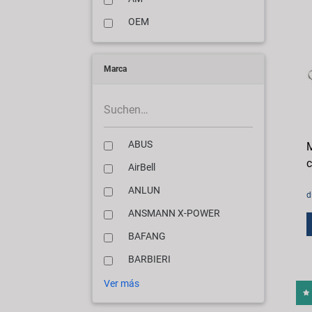
OEM
Marca
ABUS
M
c
AirBell
ANLUN
d
ANSMANN X-POWER
BAFANG
BARBIERI
Ver más