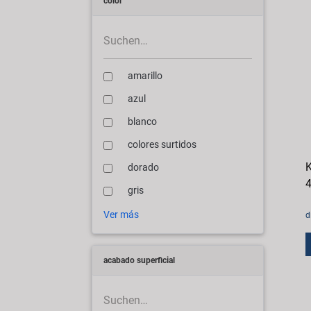
color
amarillo
azul
blanco
colores surtidos
K
dorado
4
gris
Ver más
d
acabado superficial