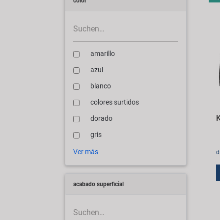
color
amarillo
azul
blanco
colores surtidos
K
dorado
gris
Ver más
d
acabado superficial