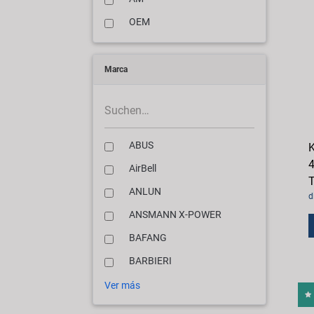
OEM
Marca
ABUS
K
4
AirBell
T
ANLUN
d
ANSMANN X-POWER
BAFANG
BARBIERI
Ver más