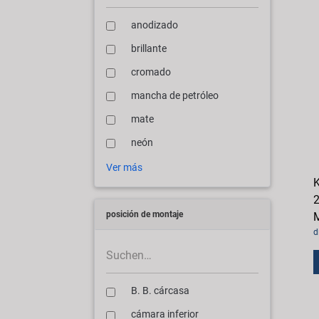
anodizado
brillante
cromado
mancha de petróleo
mate
neón
Ver más
K
2
posición de montaje
M
d
B. B. cárcasa
cámara inferior