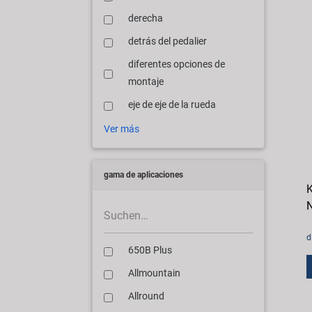
derecha
detrás del pedalier
diferentes opciones de
montaje
eje de eje de la rueda
Ver más
gama de aplicaciones
K
N
d
650B Plus
Allmountain
Allround