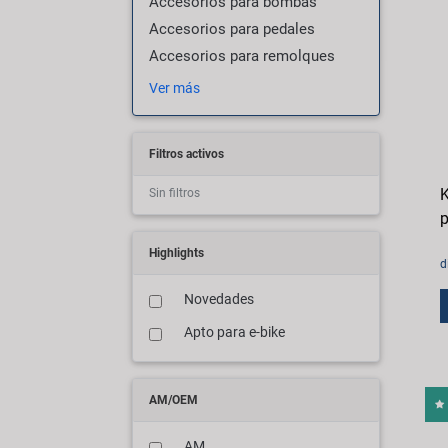
Accesorios para bombas
Accesorios para pedales
Accesorios para remolques
Ver más
Filtros activos
K
Sin filtros
p
Highlights
d
Novedades
Apto para e-bike
AM/OEM
AM