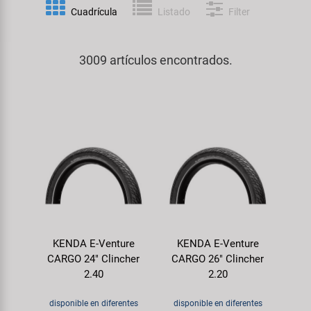
Espejos
Frenos
PartFinder
Cuadrícula
Listado
Filter
Personalización
KUJO
Guardabarros y Protección del
Grips
Productos Cuidado / Reparación
Cuadro
3009 artículos encontrados.
Litemove
Horquillas
Soportes Montaje / Equipamiento
Iluminación
M-Wave
de Taller
Manillares y Potencias
Portaequipajes
Moon
equipamiento-tienda
Neumáticos de Bicicleta
Remolques
Novatec
Pedales
Rodillos de Entrenamiento
Samox
Ruedas
Ropa y Cascos
KENDA E-Venture
KENDA E-Venture
Smart
CARGO 24" Clincher
CARGO 26" Clincher
Sillines
2.40
2.20
Timbres
SRAM/RockShox
Tijas de Sillín
disponible en diferentes
disponible en diferentes