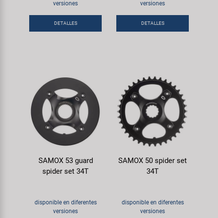
Transporte y Aparcamiento
versiones
versiones
Super B
DETALLES
DETALLES
Trail-Gator
Velo
Todas las marcas
SAMOX 53 guard
SAMOX 50 spider set
spider set 34T
34T
disponible en diferentes
disponible en diferentes
versiones
versiones