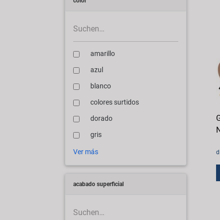
color
amarillo
azul
blanco
colores surtidos
G
dorado
N
gris
Ver más
d
acabado superficial