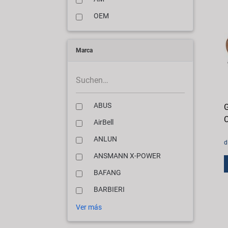
OEM
Marca
ABUS
G
C
AirBell
ANLUN
d
ANSMANN X-POWER
BAFANG
BARBIERI
Ver más