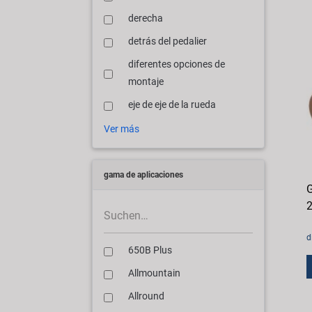
derecha
detrás del pedalier
diferentes opciones de
montaje
eje de eje de la rueda
Ver más
gama de aplicaciones
G
2
d
650B Plus
Allmountain
Allround