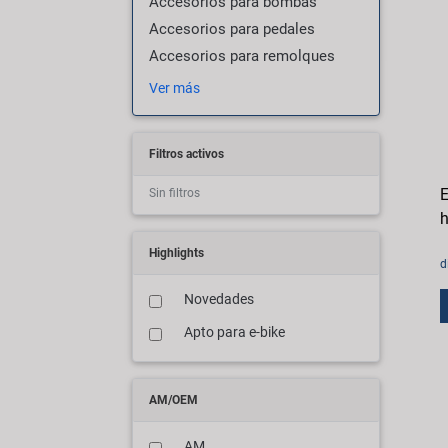
Accesorios para bombas
Accesorios para pedales
Accesorios para remolques
Ver más
Filtros activos
E
Sin filtros
h
Highlights
d
Novedades
Apto para e-bike
AM/OEM
AM