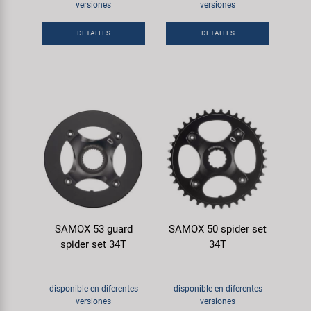
Transporte y Aparcamiento
versiones
versiones
Super B
DETALLES
DETALLES
Trail-Gator
Velo
Todas las marcas
SAMOX 53 guard
SAMOX 50 spider set
spider set 34T
34T
disponible en diferentes
disponible en diferentes
versiones
versiones