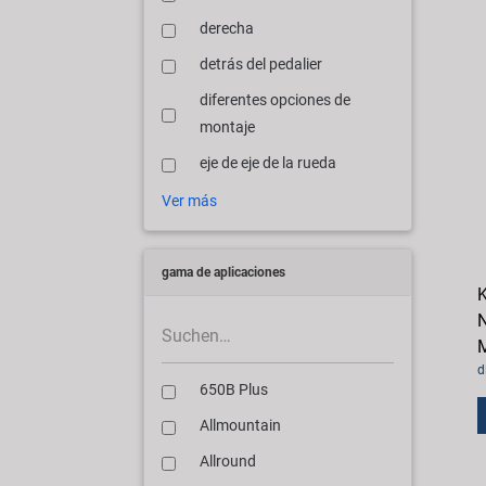
derecha
detrás del pedalier
diferentes opciones de
montaje
eje de eje de la rueda
Ver más
gama de aplicaciones
K
N
M
d
650B Plus
Allmountain
Allround