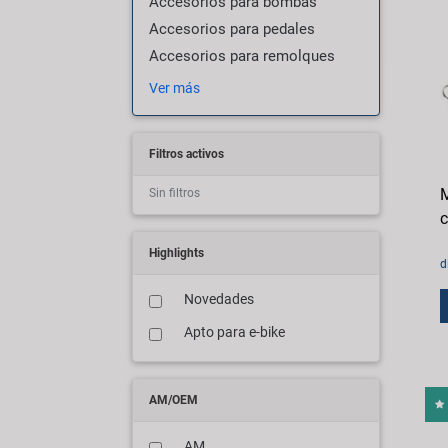
Accesorios para bombas
Accesorios para pedales
Accesorios para remolques
Ver más
Filtros activos
M
Sin filtros
c
Highlights
d
Novedades
Apto para e-bike
AM/OEM
AM