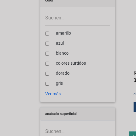
color
amarillo
azul
blanco
colores surtidos
K
dorado
3
gris
Ver más
d
acabado superficial