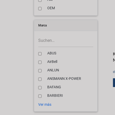
OEM
Marca
ABUS
K
N
AirBell
ANLUN
d
ANSMANN X-POWER
BAFANG
BARBIERI
Ver más