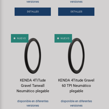
Transporte y Aparcamiento
versiones
versiones
Super B
DETALLES
DETALLES
Trail-Gator
Velo
NUEVO
NUEVO
Todas las marcas
KENDA 4TiTude
KENDA 4Titude Gravel
Gravel Tanwall
60 TPI Neumático
Neumático plegable
plegable
disponible en diferentes
disponible en diferentes
versiones
versiones