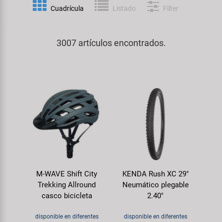
Espejos
Frenos
PartFinder
Cuadrícula
Listado
Filter
Personalización
KUJO
Guardabarros y Protección del
Grips
Productos Cuidado / Reparación
Cuadro
3007 artículos encontrados.
Litemove
Horquillas
Soportes Montaje / Equipamiento
Iluminación
M-Wave
de Taller
Manillares y Potencias
Portaequipajes
Moon
equipamiento-tienda
Neumáticos de Bicicleta
Remolques
Novatec
Pedales
Rodillos de Entrenamiento
Samox
Ruedas
Ropa y Cascos
M-WAVE Shift City
KENDA Rush XC 29"
Smart
Trekking Allround
Neumático plegable
Sillines
casco bicicleta
2.40"
Timbres
SRAM/RockShox
Tijas de Sillín
disponible en diferentes
disponible en diferentes