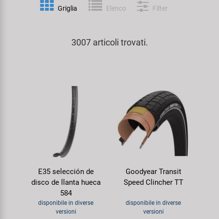
Personalizzazione
Griglia
Elenco
Filter
Parafanghi e Protezione Telaio
Pedali
KUJO
Prodotti Cura / Riparazione
3007 articoli trovati.
Pompe
Pneumatici Bicicletta
Litemove
Valigette Attrezzi
Portapacchi
Reggisella
M-Wave
arredamento-negozio
Rimorchi
Ruote
Moon
Rulli da Allenamento
Selle
Novatec
Seggiolini Bambini e Divertimento
Serie Sterzo
Samox
E35 selección de
Goodyear Transit
Specchietti
Telai
Smart
disco de llanta hueca
Speed Clincher TT
584
Trasporto e Parcheggio
SRAM/RockShox
disponibile in diverse
disponibile in diverse
versioni
versioni