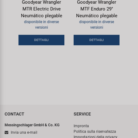
Goodyear Wrangler
Goodyear Wrangler
MTR Electric Drive
MTF Enduro 29"
Neumático plegable
Neumático plegable
disponibile in diverse
disponibile in diverse
versioni
versioni
DETTAGLI
DETTAGLI
CONTACT
SERVICE
Messingschlager GmbH & Co. KG
Impronta
Politica sulla riservatezza
Invia una e-mail
Impostazioni della privacy