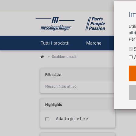
Im
Util
altr
Per 
Tutti i prodotti
Marche
Impr
Scaldamuscoli
Bei
Filtri attivi
Nessun filtro attivo
1 art
Highlights
Adatto per e-bike