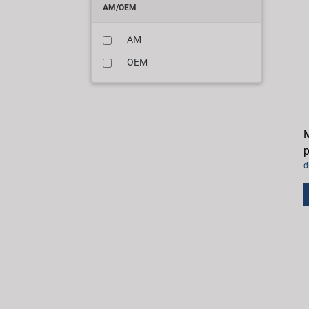
AM/OEM
AM
OEM
M
p
d