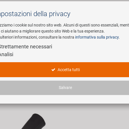
postazioni della privacy
Cerca
izziamo i cookie sul nostro sito web. Alcuni di questi sono essenziali, men
i ci aiutano a migliorare questo sito Web e la tua esperienza.
ulteriori informazioni, consultare la nostra
informativa sulla privacy
.
esa
E-Mobility
Service
Strettamente necessari
Analisi
nlinge
Accetta tutti
icoli trovati.
Salvare