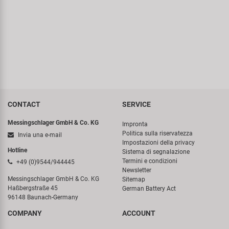
Super B
Trail-Gator
Velo
Tutte le marche
CONTACT
SERVICE
Messingschlager GmbH & Co. KG
Impronta
Politica sulla riservatezza
Invia una e-mail
Impostazioni della privacy
Hotline
Sistema di segnalazione
Termini e condizioni
+49 (0)9544/944445
Newsletter
Messingschlager GmbH & Co. KG
Sitemap
Haßbergstraße 45
German Battery Act
96148 Baunach-Germany
COMPANY
ACCOUNT