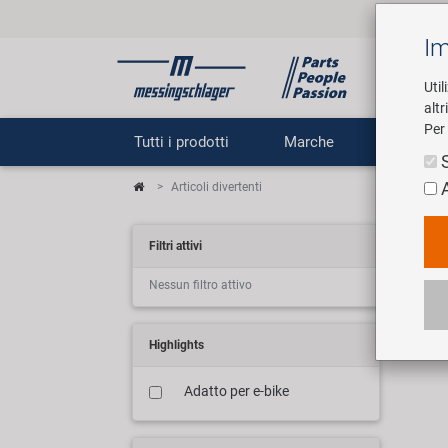
Im
Util
altr
Per 
Tutti i prodotti
Marche
Impr
Articoli divertenti
Fun
Filtri attivi
Nessun filtro attivo
1 art
Highlights
Adatto per e-bike