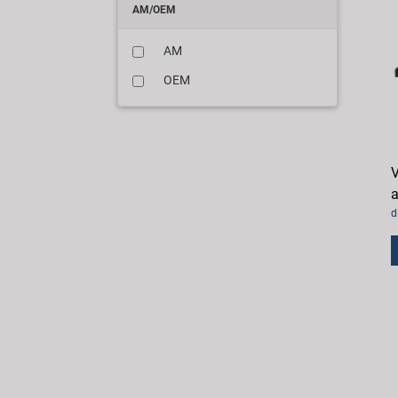
AM/OEM
AM
OEM
V
a
d