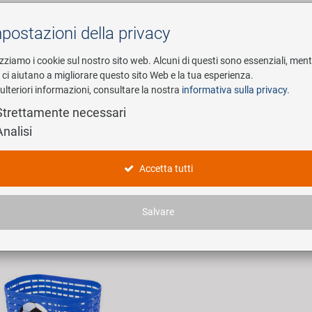
postazioni della privacy
Cerca
izziamo i cookie sul nostro sito web. Alcuni di questi sono essenziali, men
i ci aiutano a migliorare questo sito Web e la tua esperienza.
ulteriori informazioni, consultare la nostra
informativa sulla privacy
.
esa
E-Mobility
Service
Strettamente necessari
Analisi
 und Kinderartikel
Accetta tutti
icoli trovati.
Salvare