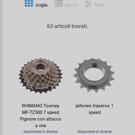
Personalizzazione
Griglia
Elenco
Filter
Parafanghi e Protezione Telaio
Pedali
KUJO
Prodotti Cura / Riparazione
63 articoli trovati.
Pompe
Pneumatici Bicicletta
Litemove
Valigette Attrezzi
Portapacchi
Reggisella
M-Wave
arredamento-negozio
Rimorchi
Ruote
Moon
Rulli da Allenamento
Selle
Novatec
Seggiolini Bambini e Divertimento
Serie Sterzo
Samox
SHIMANO Tourney
piñones traseros 1
Specchietti
Telai
Smart
MF-TZ500 7 speed
speed
Pignone con attacco
Trasporto e Parcheggio
SRAM/RockShox
a vite
disponibile in diverse
disponibile in diverse