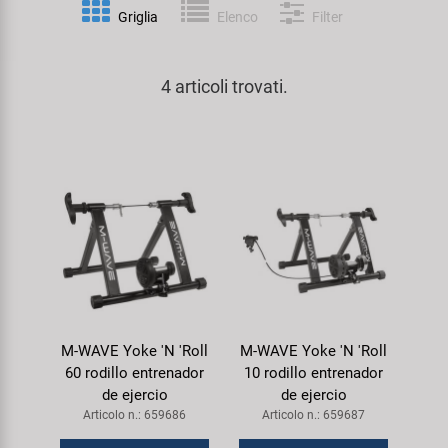
Personalizzazione
Griglia
Elenco
Filter
Parafanghi e Protezione Telaio
Pedali
KUJO
Prodotti Cura / Riparazione
4 articoli trovati.
Pompe
Pneumatici Bicicletta
Litemove
Valigette Attrezzi
Portapacchi
Reggisella
M-Wave
arredamento-negozio
Rimorchi
Ruote
Moon
Rulli da Allenamento
Selle
Novatec
Seggiolini Bambini e Divertimento
Serie Sterzo
Samox
M-WAVE Yoke 'N 'Roll
M-WAVE Yoke 'N 'Roll
Specchietti
Telai
Smart
60 rodillo entrenador
10 rodillo entrenador
de ejercio
de ejercio
Trasporto e Parcheggio
SRAM/RockShox
Articolo n.: 659686
Articolo n.: 659687