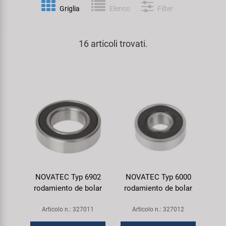
Personalizzazione
Griglia
Elenco
Filter
Parafanghi e Protezione Telaio
Pedali
KUJO
Prodotti Cura / Riparazione
16 articoli trovati.
Pompe
Pneumatici Bicicletta
Litemove
Valigette Attrezzi
Portapacchi
Reggisella
M-Wave
arredamento-negozio
Rimorchi
Ruote
Moon
Rulli da Allenamento
Selle
Novatec
Seggiolini Bambini e Divertimento
Serie Sterzo
Samox
NOVATEC Typ 6902
NOVATEC Typ 6000
Specchietti
Telai
Smart
rodamiento de bolar
rodamiento de bolar
Trasporto e Parcheggio
SRAM/RockShox
Articolo n.: 327011
Articolo n.: 327012