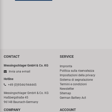
Super B
Trail-Gator
Velo
Tutte le marche
CONTACT
SERVICE
Messingschlager GmbH & Co. KG
Impronta
Politica sulla riservatezza
Invia una e-mail
Impostazioni della privacy
Hotline
Sistema di segnalazione
Termini e condizioni
+49 (0)9544/944445
Newsletter
Messingschlager GmbH & Co. KG
Sitemap
Haßbergstraße 45
German Battery Act
96148 Baunach-Germany
COMPANY
ACCOUNT