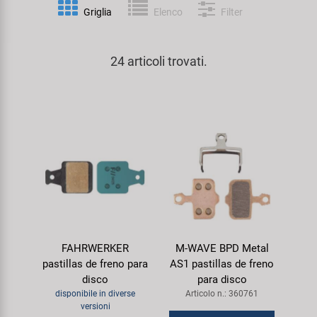
Personalizzazione
Griglia
Elenco
Filter
Parafanghi e Protezione Telaio
Pedali
KUJO
Prodotti Cura / Riparazione
24 articoli trovati.
Pompe
Pneumatici Bicicletta
Litemove
Valigette Attrezzi
Portapacchi
Reggisella
M-Wave
arredamento-negozio
Rimorchi
Ruote
Moon
Rulli da Allenamento
Selle
Novatec
Seggiolini Bambini e Divertimento
Serie Sterzo
Samox
FAHRWERKER
M-WAVE BPD Metal
Specchietti
Telai
Smart
pastillas de freno para
AS1 pastillas de freno
disco
para disco
Trasporto e Parcheggio
SRAM/RockShox
disponibile in diverse
Articolo n.: 360761
versioni