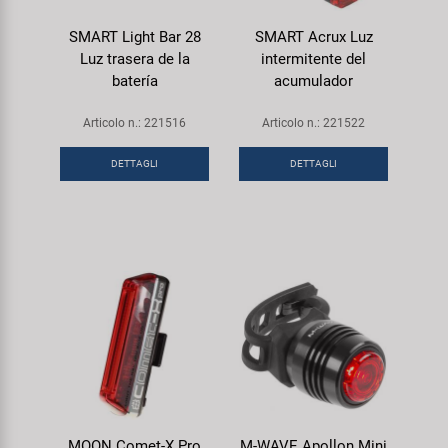
SMART Light Bar 28
SMART Acrux Luz
Luz trasera de la
intermitente del
batería
acumulador
Articolo n.: 221516
Articolo n.: 221522
DETTAGLI
DETTAGLI
MOON Comet-X Pro
M-WAVE Apollon Mini