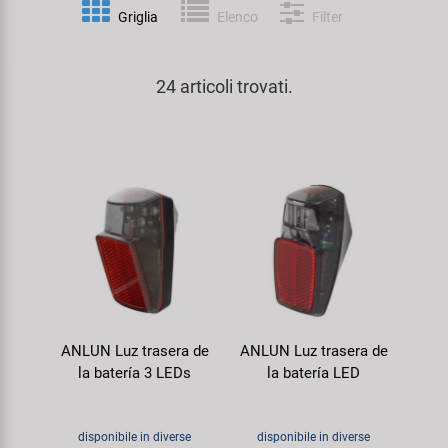
Personalizzazione
Griglia
Elenco
Filter
Parafanghi e Protezione Telaio
Pedali
KUJO
Prodotti Cura / Riparazione
24 articoli trovati.
Pompe
Pneumatici Bicicletta
Litemove
Valigette Attrezzi
Portapacchi
Reggisella
M-Wave
arredamento-negozio
Rimorchi
Ruote
Moon
Rulli da Allenamento
Selle
Novatec
Seggiolini Bambini e Divertimento
Serie Sterzo
Samox
ANLUN Luz trasera de
ANLUN Luz trasera de
Specchietti
Telai
Smart
la batería 3 LEDs
la batería LED
Trasporto e Parcheggio
SRAM/RockShox
disponibile in diverse
disponibile in diverse