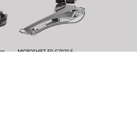
or
MICROSHIFT FD-G7020-F
desviador frontal Sword
Articolo n.: 680577
DETTAGLI