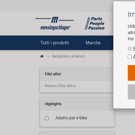
Im
Util
altr
Per 
Tutti i prodotti
Marche
Impr
Deragliatori anteriori
Um
Filtri attivi
Nessun filtro attivo
13 ar
Highlights
Adatto per e-bike