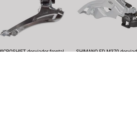
ICROSHIFT desviador frontal
SHIMANO FD-M370 desviad
frontal
rticolo n.: 680198
Articolo n.: 588561
DETTAGLI
DETTAGLI