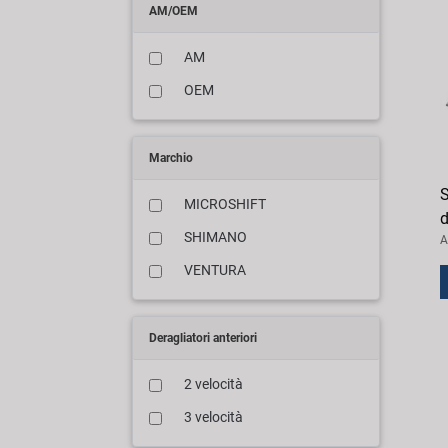
AM/OEM
AM
OEM
Marchio
MICROSHIFT
d
SHIMANO
A
VENTURA
Deragliatori anteriori
2 velocità
3 velocità