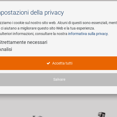
postazioni della privacy
Cerca
izziamo i cookie sul nostro sito web. Alcuni di questi sono essenziali, men
i ci aiutano a migliorare questo sito Web e la tua esperienza.
ulteriori informazioni, consultare la nostra
informativa sulla privacy
.
esa
E-Mobility
Service
Strettamente necessari
Analisi
werfer
Accetta tutti
ticoli trovati.
Salvare