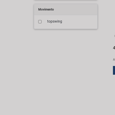
Movimento
topswing
4
A