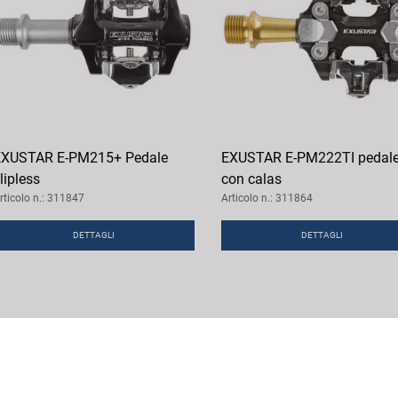
EXUSTAR E-PM215+ Pedale
EXUSTAR E-PM222TI pedal
lipless
con calas
rticolo n.: 311847
Articolo n.: 311864
DETTAGLI
DETTAGLI