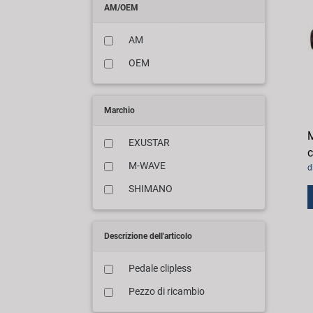
AM/OEM
AM
OEM
Marchio
M
EXUSTAR
c
M-WAVE
d
SHIMANO
Descrizione dell'articolo
Pedale clipless
Pezzo di ricambio