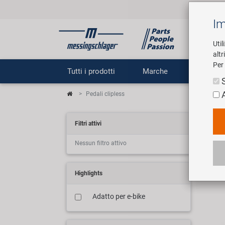
Im
Util
altr
Per 
Tutti i prodotti
Marche
Impr
Pedali clipless
Kli
Filtri attivi
Nessun filtro attivo
12 ar
Highlights
Adatto per e-bike