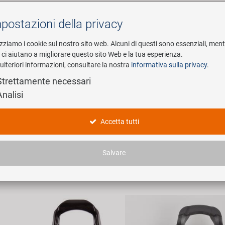
postazioni della privacy
Cerca
izziamo i cookie sul nostro sito web. Alcuni di questi sono essenziali, men
i ci aiutano a migliorare questo sito Web e la tua esperienza.
ulteriori informazioni, consultare la nostra
informativa sulla privacy
.
esa
E-Mobility
Service
Strettamente necessari
Analisi
ckpedale
Accetta tutti
ticoli trovati.
Salvare