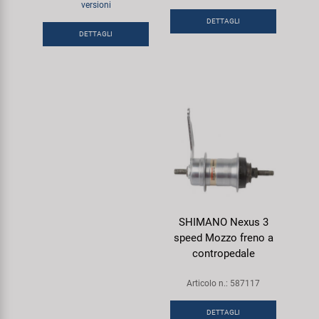
versioni
Super B
DETTAGLI
DETTAGLI
Trail-Gator
Velo
Tutte le marche
SHIMANO Nexus 3
speed Mozzo freno a
contropedale
Articolo n.: 587117
DETTAGLI