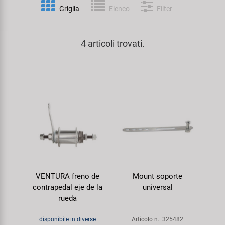
Personalizzazione
Griglia
Elenco
Filter
Parafanghi e Protezione Telaio
Pedali
KUJO
Prodotti Cura / Riparazione
4 articoli trovati.
Pompe
Pneumatici Bicicletta
Litemove
Valigette Attrezzi
Portapacchi
Reggisella
M-Wave
arredamento-negozio
Rimorchi
Ruote
Moon
Rulli da Allenamento
Selle
Novatec
Seggiolini Bambini e Divertimento
Serie Sterzo
Samox
VENTURA freno de
Mount soporte
Specchietti
Telai
Smart
contrapedal eje de la
universal
rueda
Trasporto e Parcheggio
SRAM/RockShox
disponibile in diverse
Articolo n.: 325482