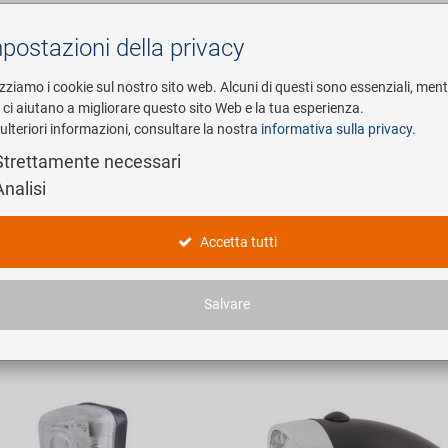
postazioni della privacy
Cerca
izziamo i cookie sul nostro sito web. Alcuni di questi sono essenziali, men
i ci aiutano a migliorare questo sito Web e la tua esperienza.
ulteriori informazioni, consultare la nostra
informativa sulla privacy
.
esa
E-Mobility
Service
Strettamente necessari
Analisi
terie Frontlichter
Accetta tutti
ticoli trovati.
Salvare