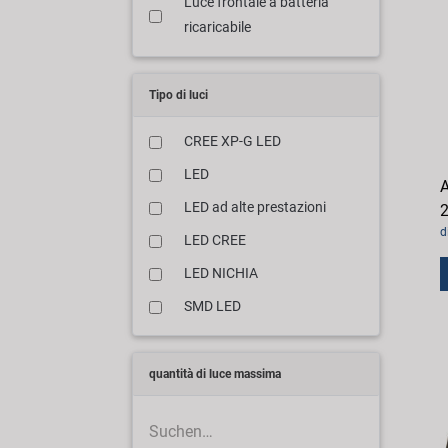
Luce frontale a batteria
ricaricabile
Tipo di luci
CREE XP-G LED
LED
A
LED ad alte prestazioni
2
d
LED CREE
LED NICHIA
SMD LED
quantità di luce massima