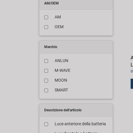
AM/OEM
AM
OEM
Marchio
A
ANLUN
M-WAVE
d
MOON
SMART
Descrizione dell'articolo
Luce anteriore della batteria