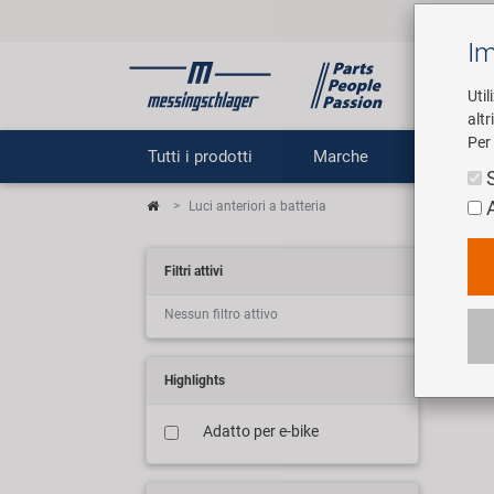
Im
Util
altr
Per 
Tutti i prodotti
Marche
Impr
Luci anteriori a batteria
Bat
Filtri attivi
Nessun filtro attivo
20 ar
Highlights
Adatto per e-bike