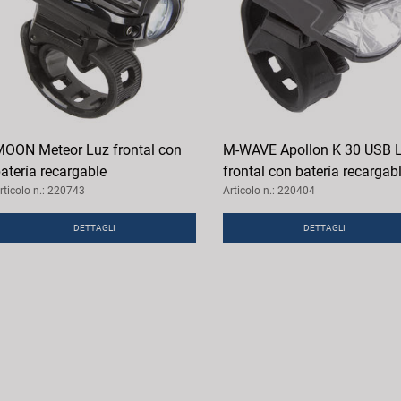
OON Meteor Luz frontal con
M-WAVE Apollon K 30 USB 
atería recargable
frontal con batería recargab
rticolo n.: 220743
Articolo n.: 220404
DETTAGLI
DETTAGLI