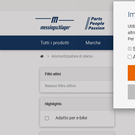
Im
Util
altr
Per 
Tutti i prodotti
Marche
Impr
Ammortizzatore di sterzo
Le
Filtri attivi
Nessun filtro attivo
3 art
Highlights
Adatto per e-bike