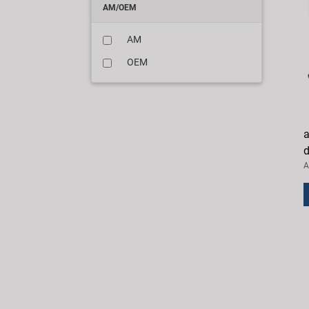
AM/OEM
AM
OEM
a
d
A