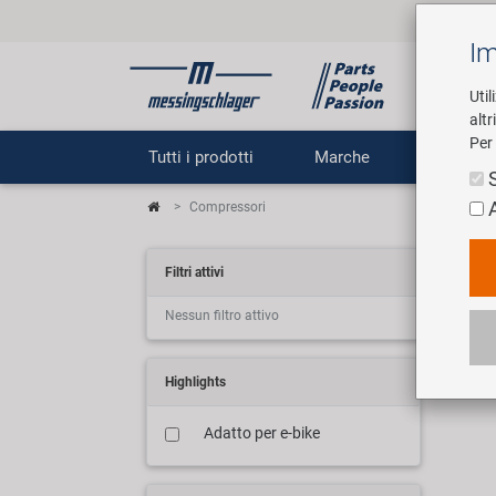
Im
Util
altr
Per 
Tutti i prodotti
Marche
Impr
Compressori
Ko
Filtri attivi
Nessun filtro attivo
3 art
Highlights
Adatto per e-bike