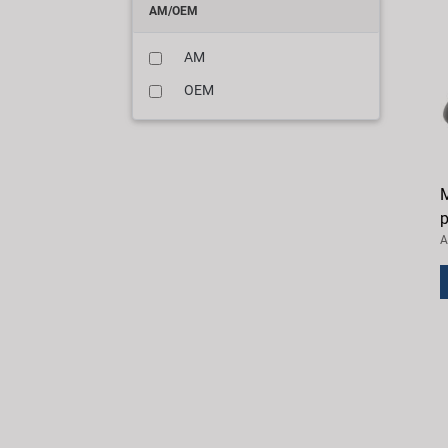
AM/OEM
AM
OEM
M
p
A