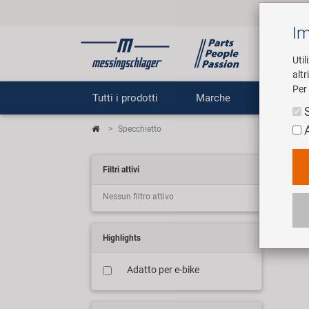
Im
Util
altr
Per 
Tutti i prodotti
Marche
Impr
Specchietto
Spi
Filtri attivi
Nessun filtro attivo
20 ar
Highlights
Adatto per e-bike