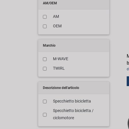
AM/OEM
AM
OEM
Marchio
M
M-WAVE
b
TWIRL
d
Descrizione dell'articolo
Specchietto bicicletta
Specchietto bicicletta /
ciclomotore