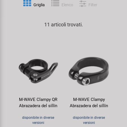
Personalizzazione
Griglia
Elenco
Filter
Parafanghi e Protezione Telaio
Pedali
KUJO
Prodotti Cura / Riparazione
11 articoli trovati.
Pompe
Pneumatici Bicicletta
Litemove
Valigette Attrezzi
Portapacchi
Reggisella
M-Wave
arredamento-negozio
Rimorchi
Ruote
Moon
Rulli da Allenamento
Selle
Novatec
Seggiolini Bambini e Divertimento
Serie Sterzo
Samox
M-WAVE Clampy QR
M-WAVE Clampy
Specchietti
Telai
Smart
Abrazadera del sillín
Abrazadera del sillín
Trasporto e Parcheggio
SRAM/RockShox
disponibile in diverse
disponibile in diverse
versioni
versioni